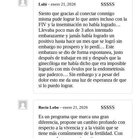
Lulú
–
enero 21, 2026
Valorado con
Siento que gracias al conectar conmigo
5
de 5
misma pude lograr lo que antes incluso con la
FIV y la inseminación no había logrado…
Llevaba poco mas de 3 años intentado
embarazarme y jamás había logrado un
positivo hasta hace un mes que se logró sin
embargo no prospero y lo perdí… Este
embarazo se dio de forma espontanea, justo
después de trabajar en mi y después que la
ginecóloga me había dicho que era imposible
lograrlo con mis óvulos por la endometriosis
que padezco… Sin embargo y a pesar del
dolor esto me da una luz de esperanza de que
si lo puedo lograr.
Rocío Lobo
–
enero 21, 2026
Valorado con
Es un programa que marca una gran
5
de 5
diferencia, propone un cambio profundo con
respecto a la vivencia y a la visión que se
tiene más comúnmente de la fertilidad. Con