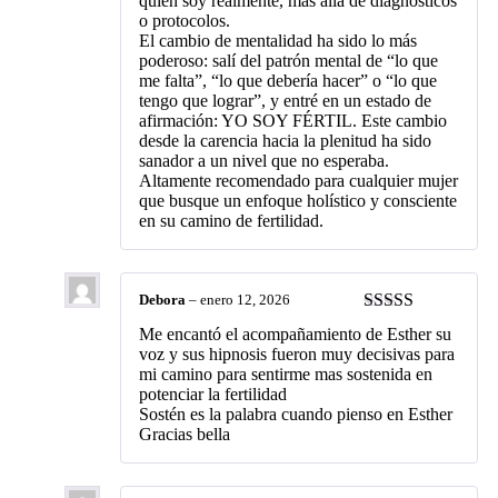
quien soy realmente, más allá de diagnósticos
o protocolos.
El cambio de mentalidad ha sido lo más
poderoso: salí del patrón mental de “lo que
me falta”, “lo que debería hacer” o “lo que
tengo que lograr”, y entré en un estado de
afirmación: YO SOY FÉRTIL. Este cambio
desde la carencia hacia la plenitud ha sido
sanador a un nivel que no esperaba.
Altamente recomendado para cualquier mujer
que busque un enfoque holístico y consciente
en su camino de fertilidad.
Debora
–
enero 12, 2026
Valorado con
Me encantó el acompañamiento de Esther su
5
de 5
voz y sus hipnosis fueron muy decisivas para
mi camino para sentirme mas sostenida en
potenciar la fertilidad
Sostén es la palabra cuando pienso en Esther
Gracias bella