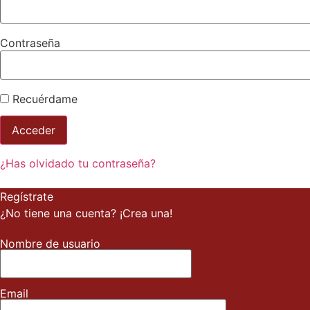
Contraseña
Recuérdame
¿Has olvidado tu contraseña?
Regístrate
¿No tiene una cuenta? ¡Crea una!
Registra tu cuenta
Nombre de usuario
Email