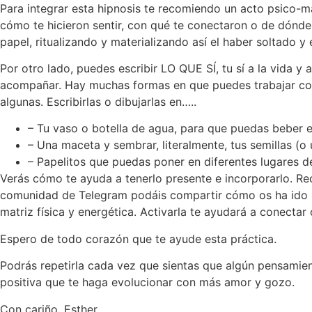
Para integrar esta hipnosis te recomiendo un acto psico-má
cómo te hicieron sentir, con qué te conectaron o de dónd
papel, ritualizando y materializando así el haber soltado y 
Por otro lado, puedes escribir LO QUE SÍ, tu sí a la vida y 
acompañar. Hay muchas formas en que puedes trabajar con 
algunas. Escribirlas o dibujarlas en…..
– Tu vaso o botella de agua, para que puedas beber 
– Una maceta y sembrar, literalmente, tus semillas (o u
– Papelitos que puedas poner en diferentes lugares d
Verás cómo te ayuda a tenerlo presente e incorporarlo. Rec
comunidad de Telegram podáis compartir cómo os ha ido la 
matriz física y energética. Activarla te ayudará a conectar
Espero de todo corazón que te ayude esta práctica.
Podrás repetirla cada vez que sientas que algún pensamient
positiva que te haga evolucionar con más amor y gozo.
Con cariño, Esther