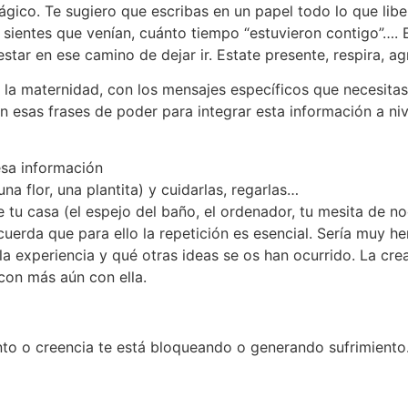
gico. Te sugiero que escribas en un papel todo lo que liber
e sientes que venían, cuánto tiempo “estuvieron contigo”…
estar en ese camino de dejar ir. Estate presente, respira, ag
a la maternidad, con los mensajes específicos que necesitas,
esas frases de poder para integrar esta información a niv
esa información
na flor, una plantita) y cuidarlas, regarlas…
e tu casa (el espejo del baño, el ordenador, tu mesita de n
uerda que para ello la repetición es esencial. Sería muy h
experiencia y qué otras ideas se os han ocurrido. La crea
 con más aún con ella.
o o creencia te está bloqueando o generando sufrimiento. Y